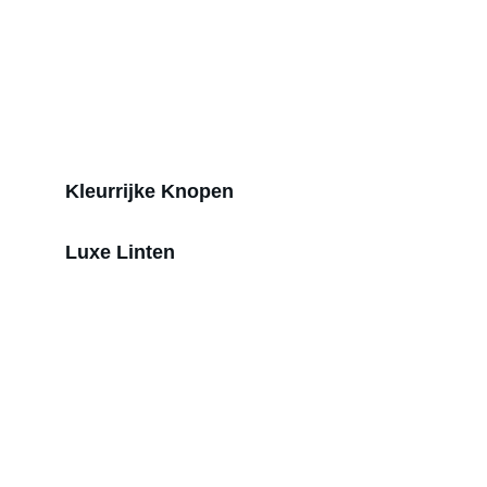
Tijdens de kerstperiode hebben wij bij aankoop 
van kerstint een gratis strikkenmaakservice!
Kleurrijke Knopen
Luxe Linten