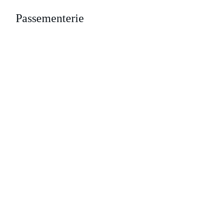
Passementerie
Passementerie
Ontdek onze collectie op beurzen en fairs!